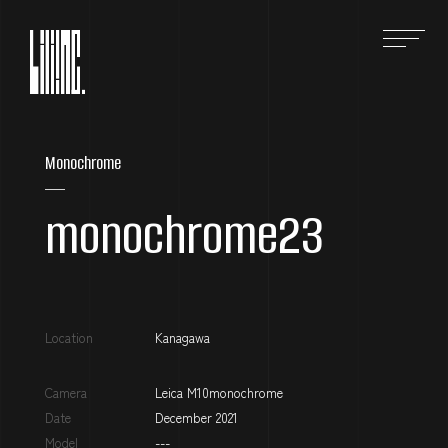
HOME
ホーム
Monochrome
ABOUT
monochrome23
株式会社Liliのこと
SERVICE
事業紹介
Location
Kanagawa
ONLINE SHOP
オンラインショップ
Camera
Leica M10monochrome
Date
December 2021
WORKS
Model
---