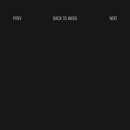
OFFICE/HuBase
PREV
BACK TO INDEX
NEXT
〒120-0005 東京都文京区水道2丁目13番4号103
2-13-4 103, Suido, Bunkyo Ku, Tokyo, Japan
Copyright © Lili Inc.