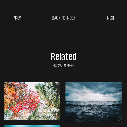
OFFICE/HuBase
PREV
BACK TO INDEX
NEXT
〒120-0005 東京都文京区水道2丁目13番4号103
2-13-4 103, Suido, Bunkyo Ku, Tokyo, Japan
Related
Copyright © Lili Inc.
似ている事例