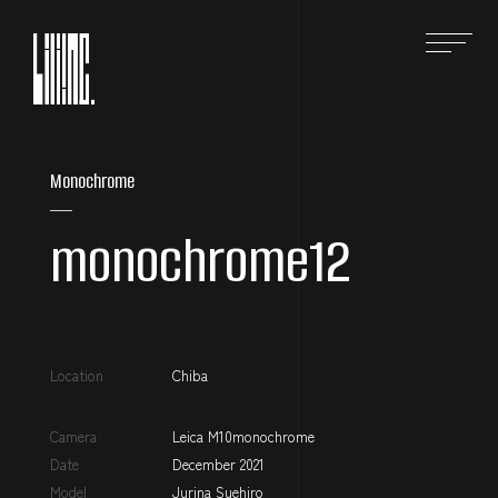
HOME
ホーム
Monochrome
ABOUT
monochrome12
株式会社Liliのこと
SERVICE
事業紹介
Location
Chiba
ONLINE SHOP
オンラインショップ
Camera
Leica M10monochrome
Date
December 2021
WORKS
Model
Jurina Suehiro