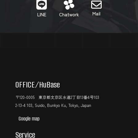
Mail
LINE
Chatwork
OFFICE
/HuBase
〒120-0005 東京都文京区水道2丁目13番4号103
2-13-4 103, Suido, Bunkyo Ku, Tokyo, Japan
Google map
Service